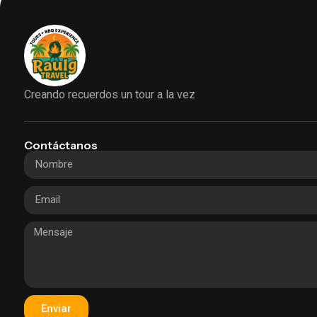
Creando recuerdos un tour a la vez
Contáctanos
Enviar