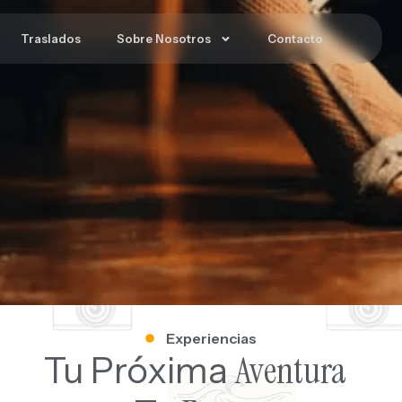
Traslados
Sobre Nosotros
Contacto
Experiencias
Aventura
Tu
Próxima